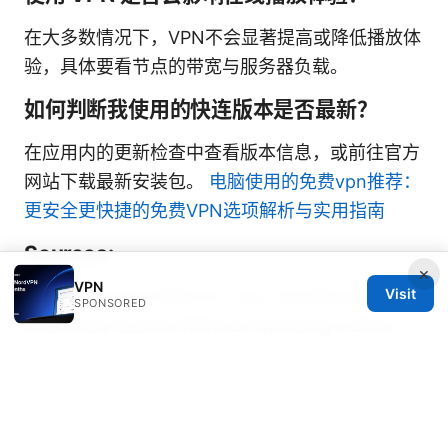
在大多数情况下，VPN不会显著提高或降低播放体
验，具体要看节点的带宽与服务器负载。
如何判断我使用的快连版本是否最新？
在应用内的更新检查中查看版本信息，或前往官方
网站下载最新安装包。
电脑使用的免费vpn推荐：
更安全更快捷的免费VPN选项解析与实用指南
Sources:
×
VPN
Visit
The Best Free VPNs for Your Cell Phone in
SPONSORED
2026 Stay Secure Without Spending a Dime
How to use zenmate vpn for free
和運租車機場接送ptt：一篇搞懂預約、費用與常
見問題！VPN、隱私保護與網路安全指南