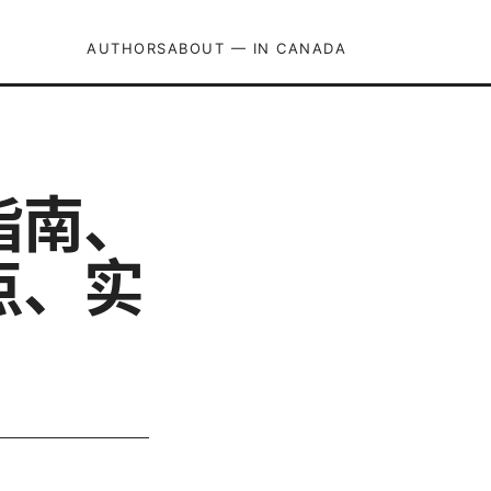
AUTHORS
ABOUT — IN CANADA
指南、
点、实