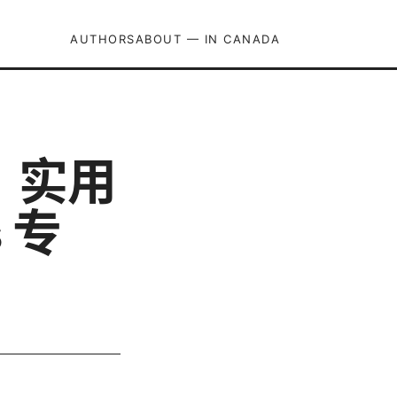
AUTHORS
ABOUT — IN CANADA
、实用
 专