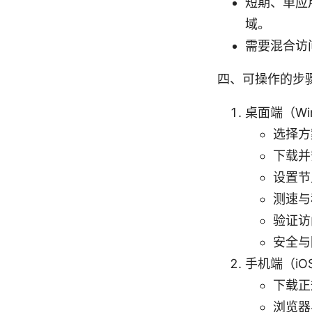
短期、单应
域。
需要混合访
四、可操作的步
桌面端（Win
选择方
下载并
设置节
测速与
验证访
安全与
手机端（iOS/
下载正
浏览器