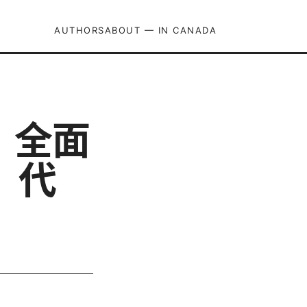
AUTHORS
ABOUT — IN CANADA
：全面
、代