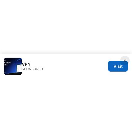
×
VPN
Visit
SPONSORED
IN Canada LLC
1201 Third Avenue
Seattle, WA, 98101
US
contact@in-canada.org
+1-617-555-0141
About
Privacy Policy
Terms of Use