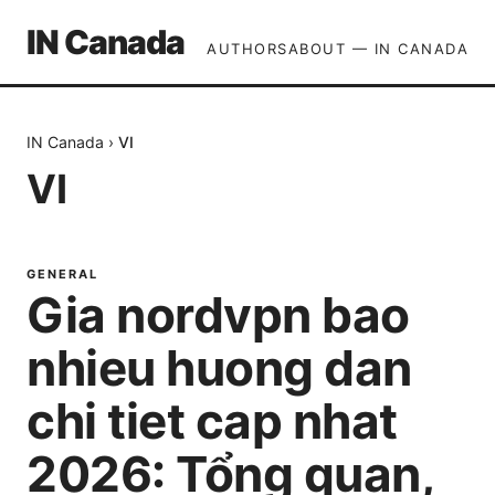
IN Canada
AUTHORS
ABOUT — IN CANADA
IN Canada
›
VI
VI
GENERAL
Gia nordvpn bao
nhieu huong dan
chi tiet cap nhat
2026: Tổng quan,