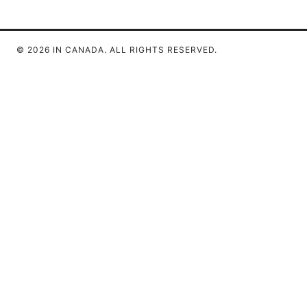
© 2026 IN CANADA. ALL RIGHTS RESERVED.
IN Canada LLC
1201 Third Avenue
Seattle, WA, 98101
US
contact@in-canada.org
+1-617-555-0141
About
Privacy Policy
Terms of Use