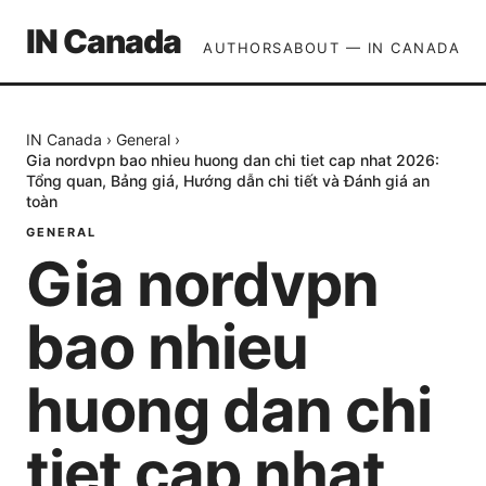
IN Canada
AUTHORS
ABOUT — IN CANADA
IN Canada
›
General
›
Gia nordvpn bao nhieu huong dan chi tiet cap nhat 2026:
Tổng quan, Bảng giá, Hướng dẫn chi tiết và Đánh giá an
toàn
GENERAL
Gia nordvpn
bao nhieu
huong dan chi
tiet cap nhat