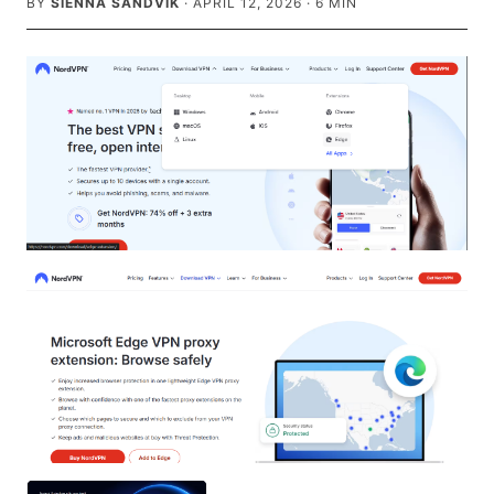
BY
SIENNA SANDVIK
·
APRIL 12, 2026
·
6
MIN