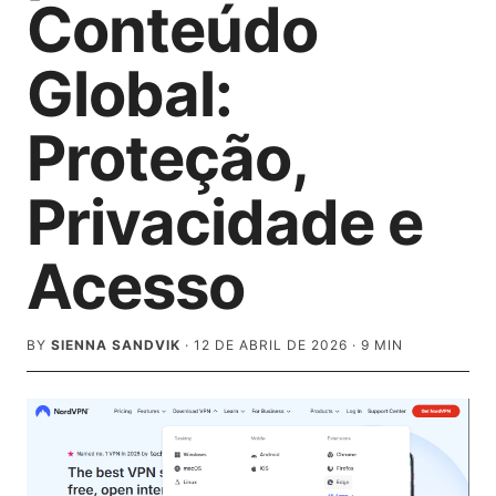
Conteúdo
Global:
Proteção,
Privacidade e
Acesso
BY
SIENNA SANDVIK
·
12 DE ABRIL DE 2026
·
9
MIN