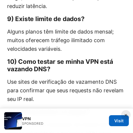
reduzir latência.
9) Existe limite de dados?
Alguns planos têm limite de dados mensal;
muitos oferecem tráfego ilimitado com
velocidades variáveis.
10) Como testar se minha VPN está
vazando DNS?
Use sites de verificação de vazamento DNS
para confirmar que seus requests não revelam
seu IP real.
11) VPN gratuitas vs pagas?
×
VPN
Visit
SPONSORED
VPNs gratuitas costumam ter limites de dados,