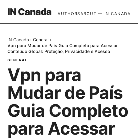
IN Canada
AUTHORS
ABOUT — IN CANADA
IN Canada
›
General
›
Vpn para Mudar de País Guia Completo para Acessar
Conteúdo Global: Proteção, Privacidade e Acesso
GENERAL
Vpn para
Mudar de País
Guia Completo
para Acessar