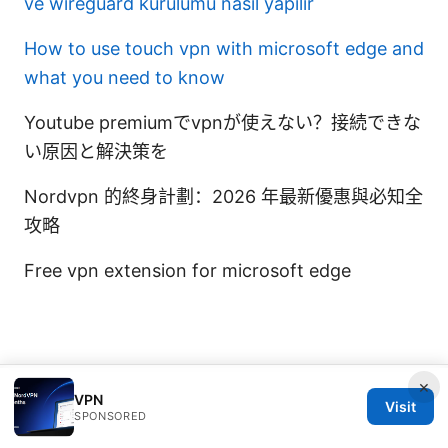
ve wireguard kurulumu nasil yapilir
How to use touch vpn with microsoft edge and
what you need to know
Youtube premiumでvpnが使えない？接続できな
い原因と解決策を
Nordvpn 的終身計劃：2026 年最新優惠與必知全
攻略
Free vpn extension for microsoft edge
×
© 2026 IN CANADA. ALL RIGHTS RESERVED.
VPN
Visit
SPONSORED