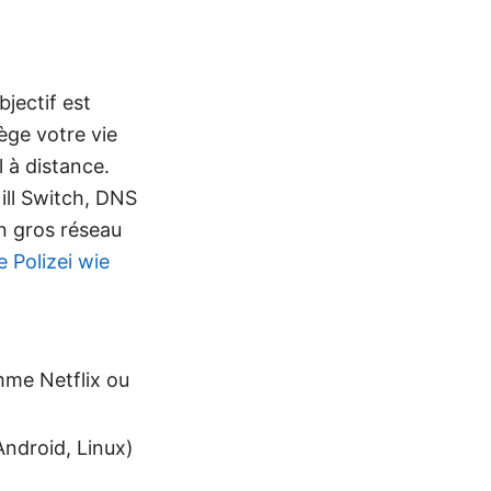
jectif est
tège votre vie
l à distance.
ill Switch, DNS
n gros réseau
 Polizei wie
mme Netflix ou
Android, Linux)