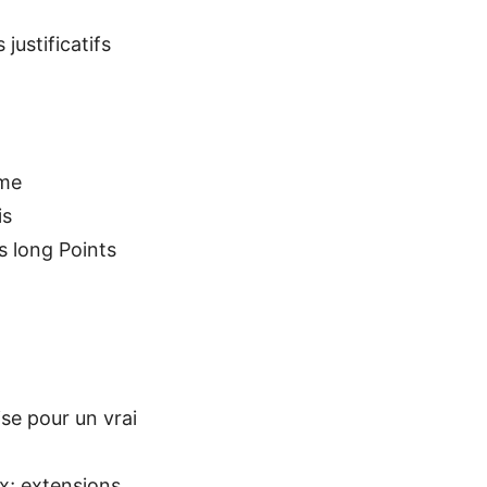
justificatifs
rme
is
s long Points
ise pour un vrai
x; extensions