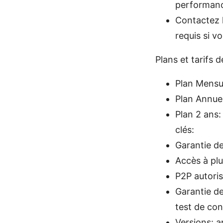
performanc
Contactez l
requis si 
Plans et tarifs d
Plan Mensue
Plan Annuel
Plan 2 ans:
clés:
Garantie de
Accès à plu
P2P autoris
Garantie de
test de con
Versions: 