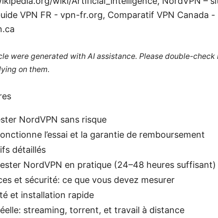
ikipedia.org/wiki/Artificial_intelligence, NordVPN – sit
uide VPN FR - vpn-fr.org, Comparatif VPN Canada -
n.ca
ticle were generated with AI assistance. Please double-check
lying on them.
res
ester NordVPN sans risque
nctionne l’essai et la garantie de remboursement
ifs détaillés
ster NordVPN en pratique (24–48 heures suffisant)
es et sécurité: ce que vous devez mesurer
té et installation rapide
réelle: streaming, torrent, et travail à distance