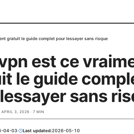
nt gratuit le guide complet pour lessayer sans risque
vpn est ce vraim
it le guide compl
lessayer sans ri
·
APRIL 3, 2026
·
7
MIN
6-04-03
·
Last updated:
2026-05-10