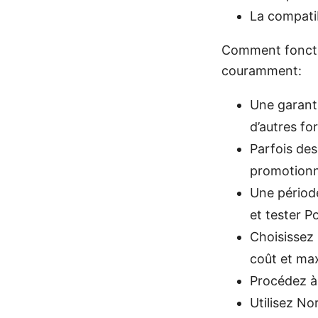
La compatib
Comment foncti
couramment:
Une garanti
d’autres fo
Parfois des
promotionn
Une période
et tester P
Choisissez 
coût et max
Procédez à l
Utilisez N