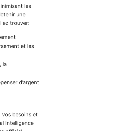
nimisant les
obtenir une
llez trouver:
rsement
rsement et les
 la
épenser d’argent
à vos besoins et
l Intelligence