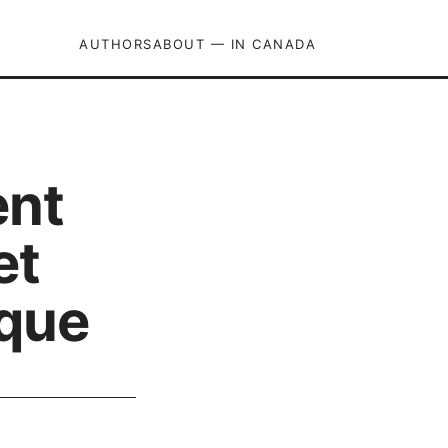
AUTHORS
ABOUT — IN CANADA
ent
et
sque