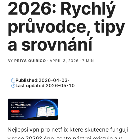
2026: Rychlý
průvodce, tipy
a srovnání
BY
PRIYA QUIRICO
·
APRIL 3, 2026
·
7
MIN
Published:
2026-04-03
·
Last updated:
2026-05-10
Nejlepsi vpn pro netflix ktere skutecne funguji
v roce 2026? Ano, tento nástroj existuje a v