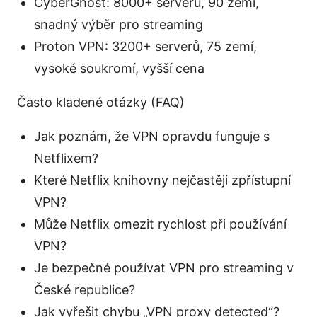
CyberGhost: 8000+ serverů, 90 zemí,
snadný výběr pro streaming
Proton VPN: 3200+ serverů, 75 zemí,
vysoké soukromí, vyšší cena
Často kladené otázky (FAQ)
Jak poznám, že VPN opravdu funguje s
Netflixem?
Které Netflix knihovny nejčastěji zpřístupní
VPN?
Může Netflix omezit rychlost při používání
VPN?
Je bezpečné používat VPN pro streaming v
České republice?
Jak vyřešit chybu „VPN proxy detected“?