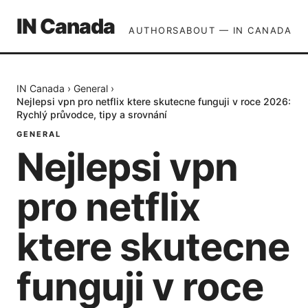
IN Canada
AUTHORS
ABOUT — IN CANADA
IN Canada
›
General
›
Nejlepsi vpn pro netflix ktere skutecne funguji v roce 2026:
Rychlý průvodce, tipy a srovnání
GENERAL
Nejlepsi vpn
pro netflix
ktere skutecne
funguji v roce