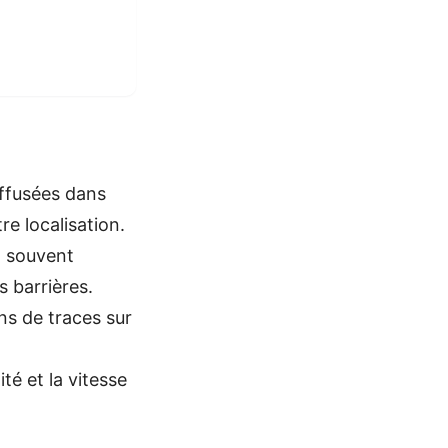
iffusées dans
e localisation.
t souvent
s barrières.
ns de traces sur
té et la vitesse