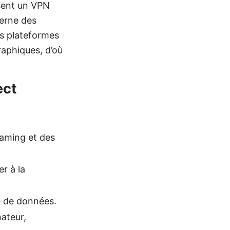
isent un VPN
terne des
es plateformes
raphiques, d’où
ect
eaming et des
r à la
te de données.
nateur,