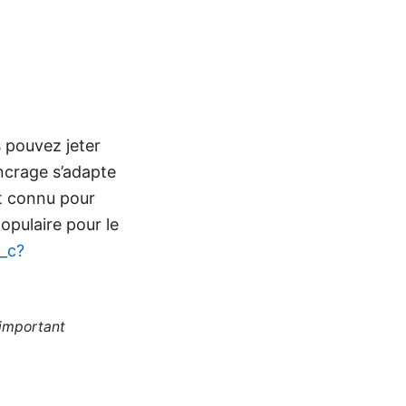
s pouvez jeter
ancrage s’adapte
st connu pour
populaire pour le
f_c?
 important