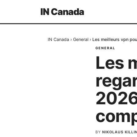
IN Canada
IN Canada
›
General
›
Les meilleurs vpn pour
GENERAL
Les m
regar
2026:
compa
BY
NIKOLAUS KILL