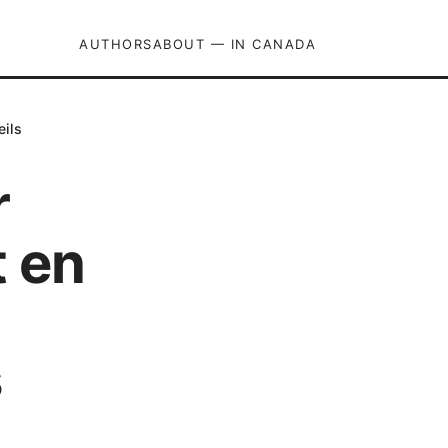
AUTHORS
ABOUT — IN CANADA
eils
r
t en
s