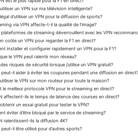
N est le plus rapide pour la F1 en direct?
 utiliser un VPN sur ma télévision intelligente?
légal d’utiliser un VPN pour la diffusion de sports?
aming via VPN affecte-t-il la qualité de l’image?
s plateformes de streaming déverrouillent avec les VPN recomman
 coûte un VPN pour regarder la F1 en direct?
 installer et configurer rapidement un VPN pour la F1?
que le VPN peut ralentir mon réseau?
l des risques de sécurité lorsque j’utilise un VPN gratuit?
peut-il aider à éviter les coupures pendant une diffusion en direct
 utiliser le VPN sur mon routeur pour toute la maison?
t le meilleur protocole VPN pour le streaming en direct?
 affectent-ils le temps de latence des courses en direct?
 obtenir un essai gratuit pour tester le VPN?
 éviter d’être bloqué par le service de streaming?
 ralentissent-ils la diffusion 4K?
peut-il être utilisé pour d’autres sports?