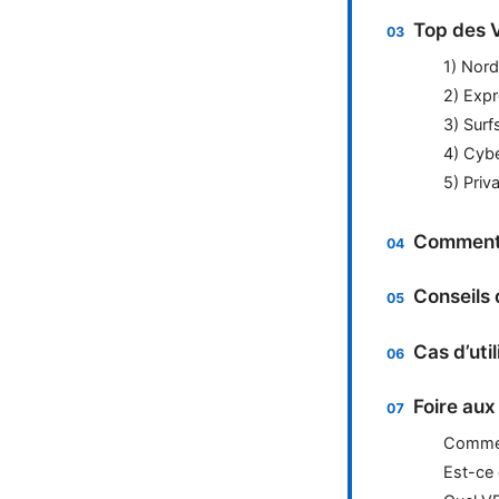
Top des V
1) Nor
2) Exp
3) Surf
4) Cyb
5) Priv
Comment 
Conseils 
Cas d’uti
Foire aux
Comment
Est-ce 