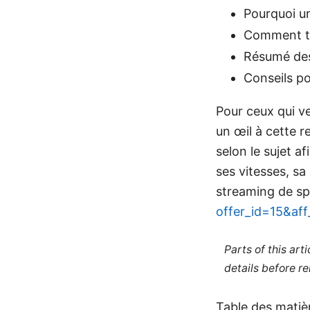
Pourquoi un
Comment te
Résumé des
Conseils po
Pour ceux qui ve
un œil à cette r
selon le sujet 
ses vitesses, sa 
streaming de s
offer_id=15&af
Parts of this ar
details before re
Table des matiè