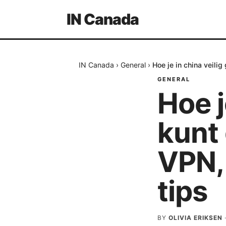
IN Canada
IN Canada
›
General
›
Hoe je in china veili
GENERAL
Hoe j
kunt
VPN,
tips
BY
OLIVIA ERIKSEN