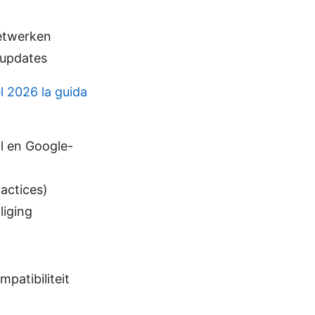
netwerken
n updates
l 2026 la guida
il en Google-
actices)
liging
patibiliteit