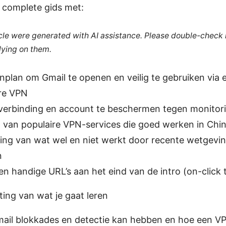
 complete gids met:
ticle were generated with AI assistance. Please double-check
lying on them.
plan om Gmail te openen en veilig te gebruiken via 
re VPN
 verbinding en account te beschermen tegen monitor
g van populaire VPN-services die goed werken in Chi
king van wat wel en niet werkt door recente wetgevi
n
n handige URL’s aan het eind van de intro (on-click 
ing van wat je gaat leren
il blokkades en detectie kan hebben en hoe een VPN