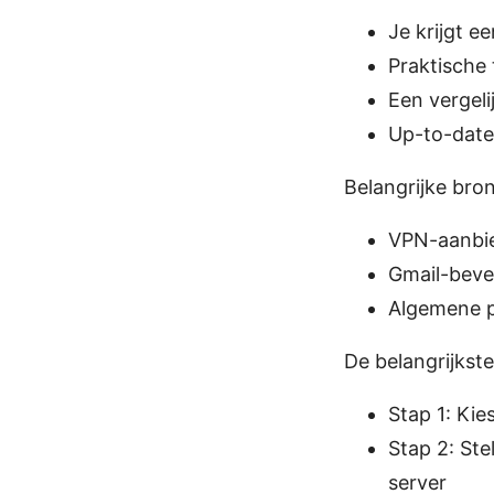
Je krijgt e
Praktische 
Een vergel
Up-to-date 
Belangrijke bron
VPN-aanbied
Gmail-beve
Algemene pr
De belangrijkst
Stap 1: Kie
Stap 2: Ste
server