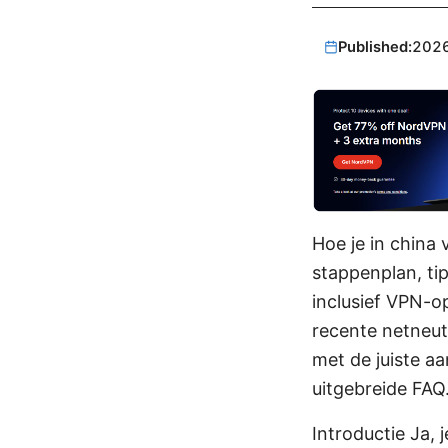
Published:
202
Hoe je in china 
stappenplan, ti
inclusief VPN-o
recente netneutr
met de juiste aa
uitgebreide FAQ
Introductie Ja, j