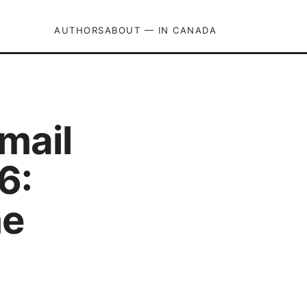
AUTHORS
ABOUT — IN CANADA
gmail
6:
me