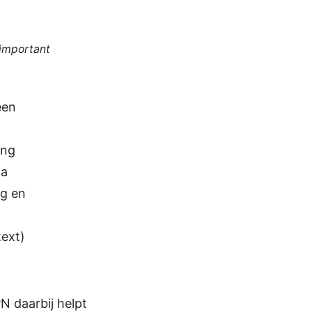
 important
een
ing
na
ng en
text)
 daarbij helpt