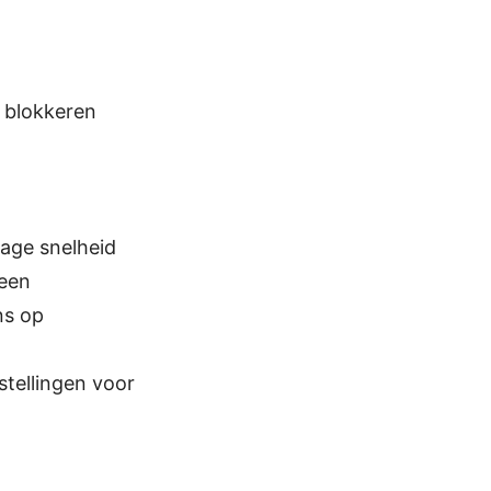
s blokkeren
age snelheid
 een
ns op
stellingen voor