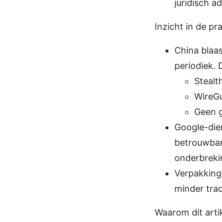
juridisch a
Inzicht in de p
China blaas
periodiek.
Stealt
WireGu
Geen g
Google-dien
betrouwbar
onderbreki
Verpakking 
minder tra
Waarom dit artik