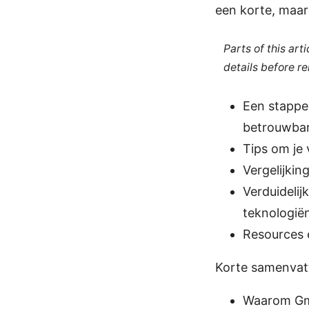
een korte, maar
Parts of this ar
details before re
Een stappen
betrouwba
Tips om je
Vergelijkin
Verduidelij
teknologië
Resources e
Korte samenvatt
Waarom Gma