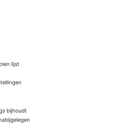
en lijst
tellingen
gs bijhoudt
nabijgelegen