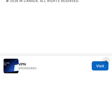
© 2026 IN CANADA. ALL RIGHTS RESERVED.
×
VPN
Visit
SPONSORED
IN Canada LLC
1201 Third Avenue
Seattle, WA, 98101
US
contact@in-canada.org
+1-617-555-0141