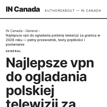
IN Canada
AUTHORS
ABOUT — IN CANADA
IN Canada
›
General
›
Najlepsze vpn do ogladania polskiej telewizji za granica w
2026 roku — pełny przewodnik, testy prędkości i
porównanie
GENERAL
Najlepsze vpn
do ogladania
polskiej
telewizji za