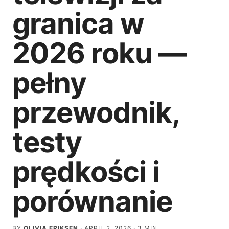
granica w
2026 roku —
pełny
przewodnik,
testy
prędkości i
porównanie
BY
OLIVIA ERIKSEN
·
APRIL 2, 2026
·
3
MIN