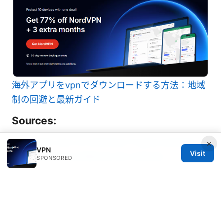
海外アプリをvpnでダウンロードする方法：地域
制の回避と最新ガイド
Sources:
Forticlient vpn no windows 11 guia completo
×
VPN
Visit
para resolver problemas de conexao
SPONSORED
科学上网教程：VPN 使用全指南、隐私保护、节
点选择、速度优化与合规注意事项
Guida completa risolvere problemi di prelievo