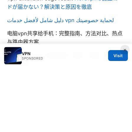
ドが届かない？解決策と原因を徹底
دليل شامل لأفضل خدمات vpn لحماية خصوصيتك
电脑vpn共享给手机：完整指南、方法对比、热点
与路由器方案
×
VPN
三角洲行动 vpn 全面指南：选择、设置、优化与
Visit
SPONSORED
常见问题
© 2026 IN CANADA. ALL RIGHTS RESERVED.
IN Canada LLC
1201 Third Avenue
Seattle, WA, 98101