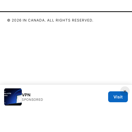
© 2026 IN CANADA. ALL RIGHTS RESERVED.
×
VPN
Visit
SPONSORED
IN Canada LLC
1201 Third Avenue
Seattle, WA, 98101