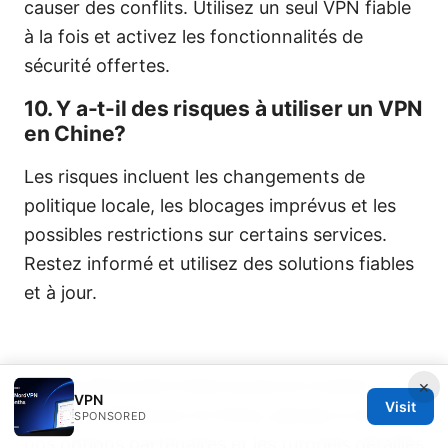
causer des conflits. Utilisez un seul VPN fiable
à la fois et activez les fonctionnalités de
sécurité offertes.
10. Y a-t-il des risques à utiliser un VPN
en Chine?
Les risques incluent les changements de
politique locale, les blocages imprévus et les
possibles restrictions sur certains services.
Restez informé et utilisez des solutions fiables
et à jour.
Si vous êtes prêt à faire le pas et à tester une
×
VPN
Visit
solution solide pour la Chine, pensez à vérifier
SPONSORED
nos options partenaires et les tutoriels détaillés