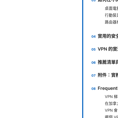
桌面電腦（
行動裝置（
路由器級
實用的安
VPN 
推薦清單
附件：實
Frequent
VPN
在加拿
VPN
哪個 