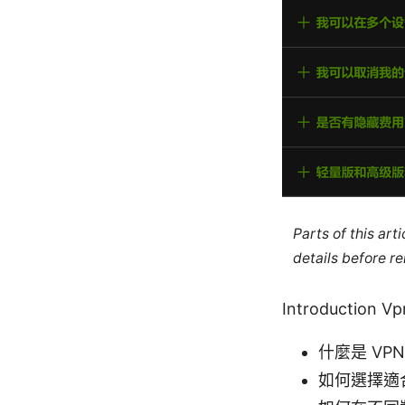
Parts of this ar
details before re
Introducti
什麼是 V
如何選擇適