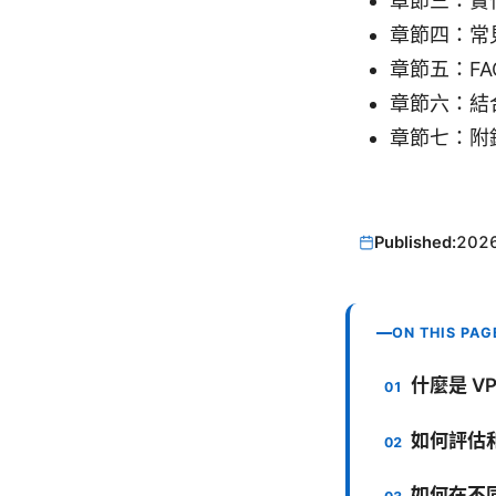
章節三：實
章節四：常
章節五：F
章節六：結
章節七：附
Published:
202
ON THIS PAG
什麼是 V
如何評估和
如何在不同