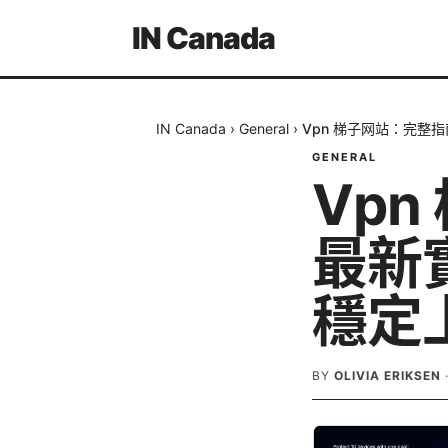
IN Canada
IN Canada
›
General
›
Vpn 梯子网站：完整
GENERAL
Vp
最新
穩定
BY
OLIVIA ERIKSEN