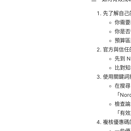
先了解自己
你需要
你是否
預算區
官方與信任
先到 
比對知
使用關鍵詞
在搜尋引
「Nor
檢查論
「有效
複核優惠碼