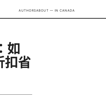
AUTHORS
ABOUT — IN CANADA
6：如
折扣省