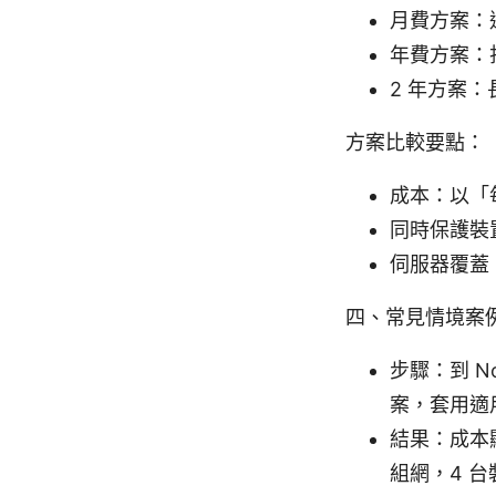
月費方案：
年費方案：
2 年方案
方案比較要點：
成本：以「
同時保護裝
伺服器覆蓋
四、常見情境案
步驟：到 
案，套用適
結果：成本
組網，4 