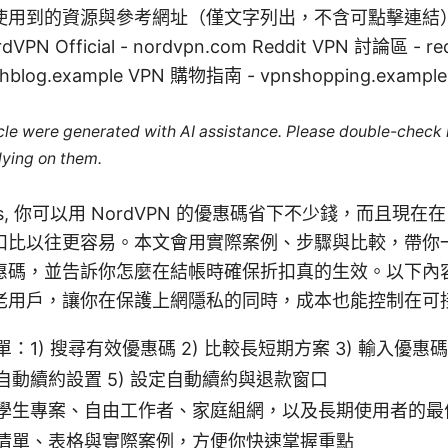
用到的資源與參考網址（僅文字列出，不含可點擊連結） Appl
rdVPN Official - nordvpn.com Reddit VPN 討論區 - re
blog.example VPN 購物指南 - vpnshopping.example
ticle were generated with AI assistance. Please double-check
lying on them.
on Yes, 你可以用 NordVPN 的優惠碼省下不少錢，而且現在在
扣比以往更容易。本文會用實際案例、步驟與比較，帶你
N 優惠碼，並告訴你怎麼在結帳時確保折扣真的生效。以下
老用戶，讓你在保護上網隱私的同時，成本也能控制在可
：1) 搜尋有效優惠碼 2) 比較長短期方案 3) 輸入優惠碼
自動續約設置 5) 設定自動續約與退款窗口
學生專案、自由工作者、家庭組網，以及長期使用者的最
清單、表格與實際案例，方便你快速掌握重點