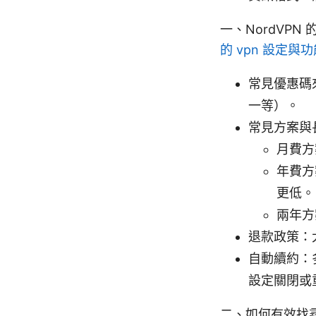
一、NordVP
的 vpn 設定與
常見優惠碼
一等）。
常見方案與
月費方
年費方
更低。
兩年方
退款政策：
自動續約：
設定關閉或
二、如何有效找尋 N