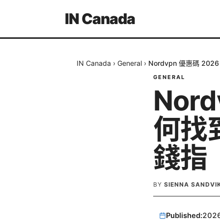
IN Canada
IN Canada
›
General
›
Nordvpn 優惠碼 
GENERAL
Nor
何找
錢指
BY
SIENNA SANDVI
Published:
202