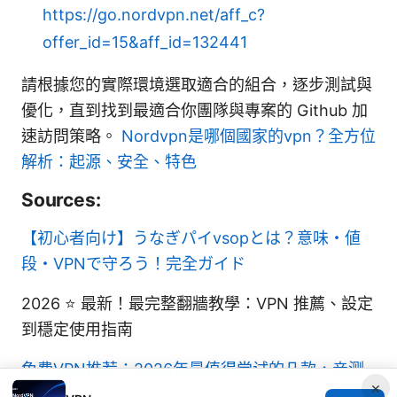
https://go.nordvpn.net/aff_c?
offer_id=15&aff_id=132441
請根據您的實際環境選取適合的組合，逐步測試與
優化，直到找到最適合你團隊與專案的 Github 加
速訪問策略。
Nordvpn是哪個國家的vpn？全方位
解析：起源、安全、特色
Sources:
【初心者向け】うなぎパイvsopとは？意味・値
段・VPNで守ろう！完全ガイド
2026 ⭐ 最新！最完整翻牆教學：VPN 推薦、設定
到穩定使用指南
免费VPN推荐：2026年最值得尝试的几款，亲测
×
好用！