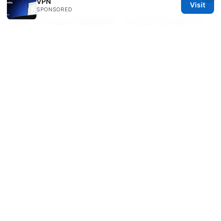
VPN
Visit
SPONSORED
翻墙 VPN 选择与使用指南：如何在不同场景下高
效安全地翻墙（2025 更新）
免费vpn软件下载：全面指南、评测与最佳实践，
含VPN加速与隐私保护要点
2026年台灣必學！最
完整「翻牆瀏覽」教學：vpn推薦、安全上網技巧
與實戰指南
© 2026 IN CANADA. ALL RIGHTS RESERVED.
IN Canada LLC
1201 Third Avenue
Seattle, WA, 98101