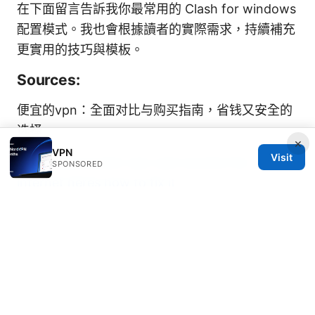
在下面留言告訴我你最常用的 Clash for windows
配置模式。我也會根據讀者的實際需求，持續補充
更實用的技巧與模板。
Sources:
便宜的vpn：全面对比与购买指南，省钱又安全的
选择
×
VPN
Visit
Cisco anyconnect vpn cant access the
SPONSORED
internet heres how to fix it
路由器网：VPN 使用全攻略｜路由器网深度讲解
与实操指南
大陆好用vpn指南：稳定、高速、合规的大陆可用
VPN对比与设置（2025版）
免费好用加速器翻
墙：完整指南與最新工具推薦，提升網路自由與隱