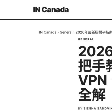
IN Canada
IN Canada
›
General
›
2026年最新搭梯子指
GENERAL
20
把手
VP
全解
BY
SIENNA SANDVI