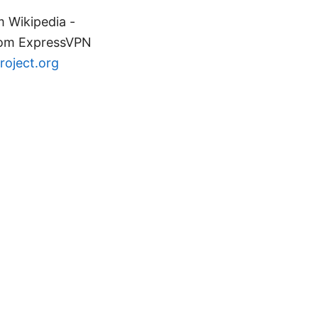
kipedia -
.com ExpressVPN
oject.org