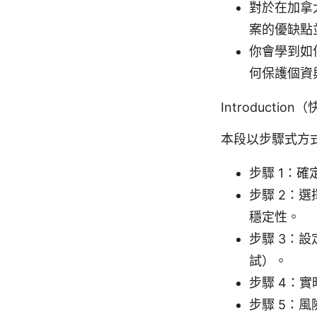
對於在加拿
案的優缺點
你會學到如
何保護個資
Introducti
本段以步驟式方
步驟 1：
步驟 2：
穩定性。
步驟 3：
試）。
步驟 4：
步驟 5：