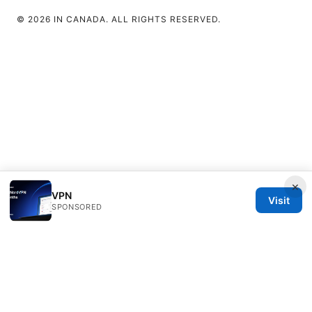
© 2026 IN CANADA. ALL RIGHTS RESERVED.
×
VPN
Visit
SPONSORED
IN Canada LLC
1201 Third Avenue
Seattle, WA, 98101
US
contact@in-canada.org