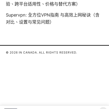
验、跨平台适用性、价格与替代方案）
Supervpn: 全方位VPN指南 与高效上网秘诀（含
对比、设置与常见问题）
© 2026 IN CANADA. ALL RIGHTS RESERVED.