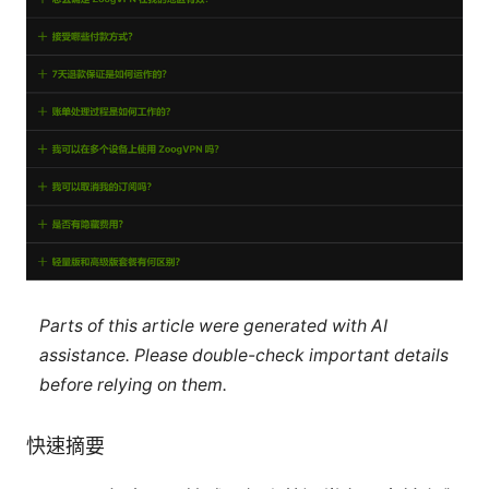
Parts of this article were generated with AI
assistance. Please double-check important details
before relying on them.
快速摘要