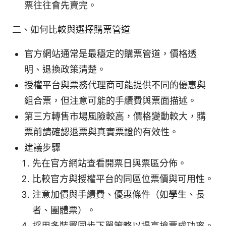
票往往會先賣完。
二、如何比較與選擇購票管道
官方網站通常是最穩定的購票管道，價格透
明、退換政策清楚。
授權平台與票務代理商可能提供不同的優惠與
組合票，但注意可能的手續費與票面描述。
第三方轉售市場風險較高，價格變動較大，購
票前請確認退票與真實票證的有效性。
建議步驟
先在官方網站查看開票日與票區分佈。
比較官方與授權平台的同區位票價與可用性。
注意加價與手續費、優惠條件（如學生、長
者、團體票）。
採用多裝置同步下單策略以提高搶票成功率。