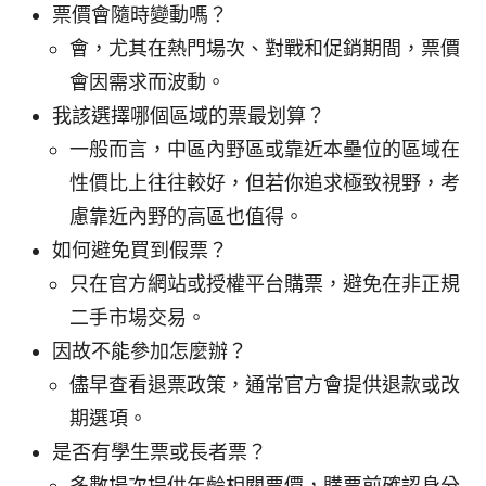
票價會隨時變動嗎？
會，尤其在熱門場次、對戰和促銷期間，票價
會因需求而波動。
我該選擇哪個區域的票最划算？
一般而言，中區內野區或靠近本壘位的區域在
性價比上往往較好，但若你追求極致視野，考
慮靠近內野的高區也值得。
如何避免買到假票？
只在官方網站或授權平台購票，避免在非正規
二手市場交易。
因故不能參加怎麼辦？
儘早查看退票政策，通常官方會提供退款或改
期選項。
是否有學生票或長者票？
多數場次提供年齡相關票價，購票前確認身分