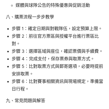
媒體與球隊公告的特殊優惠與促銷活動
八、購票流程一步步教學
步驟 1：確定日期與對戰隊伍，設定預算上限。
步驟 2：前往官方票區與授權平台進行票區比
對。
步驟 3：選擇區域與座位，確認票價與手續費。
步驟 4：完成支付，保存票券與取票方式。
步驟 5：比對取票方式與郵寄選項，必要時提前
安排取票。
步驟 6：比對賽事相關資訊與現場規定，準備當
日行程。
九、常見問題與解答