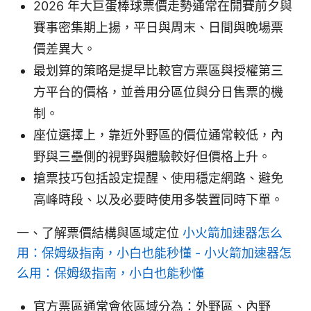
2026 年大巨蛋棒球票價走勢通常在開賽前夕與
賽事密集期上揚，平日與周末、日間與晚場票
價差異大。
最划算的策略是提早比較官方票區與授權第三
方平台的價格，並善用分區位與分日售票的機
制。
座位選擇上，靠近外野區的價位通常較低，內
野與三壘側的視野與體驗較好但價格上升。
搶票技巧包括設定提醒、使用穩定網路、避免
高峰時段、以及必要時使用多裝置同時下單。
一、了解票價結構與區域定位
小火箭加速器怎么
用：保姆级指南，小白也能秒懂 - 小火箭加速器怎
么用：保姆级指南，小白也能秒懂
官方票區通常會依區域分為：外野區、內野