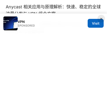
Anycast 相关应用与原理解析：快速、稳定的全球
流量分发与 VPN 组合方案
×
VPN
Visit
按流量计费vpn：按数据计费的VPN选择、对比、
SPONSORED
成本分析与设置指南
电脑版vpn：全面指南与实用技巧，覆盖安全、速
度、选择与常见问题
快喵官网入口：VPN 安全、隐私与自由上网的完
整指南
Does microsoft edge vpn work
Vpnsuper：
VPNs 全方位指南，提升上网隐私与安全