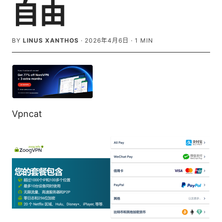
自由
BY
LINUS XANTHOS
·
2026年4月6日
·
1
MIN
Vpncat