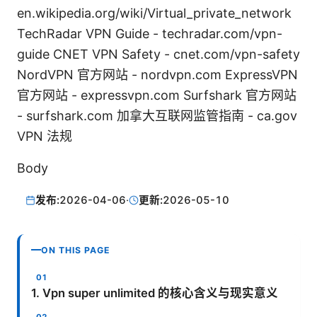
en.wikipedia.org/wiki/Virtual_private_network
TechRadar VPN Guide - techradar.com/vpn-
guide CNET VPN Safety - cnet.com/vpn-safety
NordVPN 官方网站 - nordvpn.com ExpressVPN
官方网站 - expressvpn.com Surfshark 官方网站
- surfshark.com 加拿大互联网监管指南 - ca.gov
VPN 法规
Body
发布:
2026-04-06
·
更新:
2026-05-10
ON THIS PAGE
1. Vpn super unlimited 的核心含义与现实意义