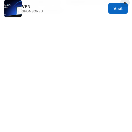
器中混用未加密的扩展、定期更新软件并避免在不
×
VPN
Visit
受信任的设备上使用账户。
SPONSORED
Sources:
Surfshark vpn port forwarding the ultimate
guide to getting it right: boost speeds, reach,
and reliability
Is vpn legal in egypt: a comprehensive guide to
legality, usage, safety, and top VPN picks for
2025
In browser vpn edge: comprehensive guide to
in-browser vpn extensions on edge, setup,
privacy, performance, and tips
Vpn Super
Unlimited Proxy Download：全面指南、下载与
使用技巧