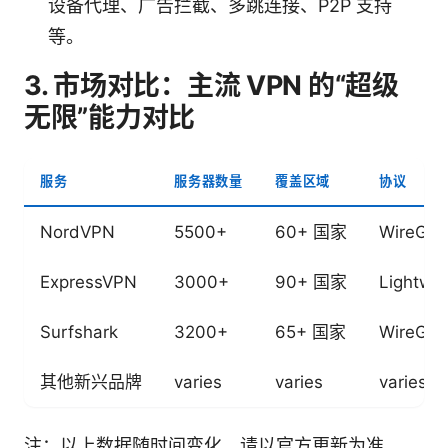
设备代理、广告拦截、多跳连接、P2P 支持
等。
3. 市场对比：主流 VPN 的“超级
无限”能力对比
服务
服务器数量
覆盖区域
协议
NordVPN
5500+
60+ 国家
WireGua
ExpressVPN
3000+
90+ 国家
Lightwa
Surfshark
3200+
65+ 国家
WireGua
其他新兴品牌
varies
varies
varies
注：以上数据随时间变化，请以官方更新为准。