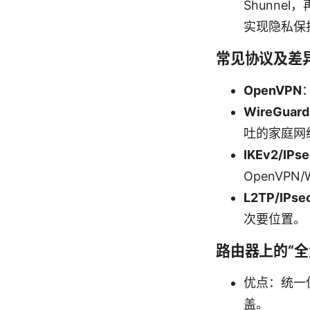
Shunn
实现隐私保
常见协议及差
OpenVPN
WireGuard
吐的家庭网
IKEv2/IPs
OpenVPN/
L2TP/IPse
次要位置。
路由器上的“全量
优点：统一
盖。