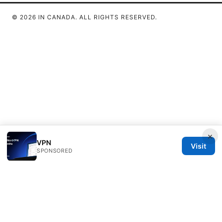
© 2026 IN CANADA. ALL RIGHTS RESERVED.
×
VPN
Visit
SPONSORED
IN Canada LLC
1201 Third Avenue
Seattle, WA, 98101
US