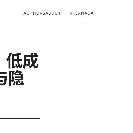
AUTHORS
ABOUT — IN CANADA
：低成
与隐