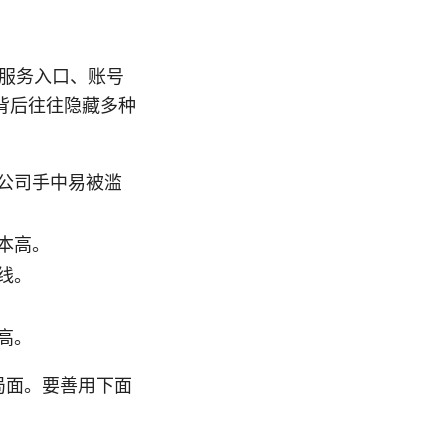
N 服务入口、账号
背后往往隐藏多种
公司手中易被滥
本高。
线。
高。
局面。要善用下面