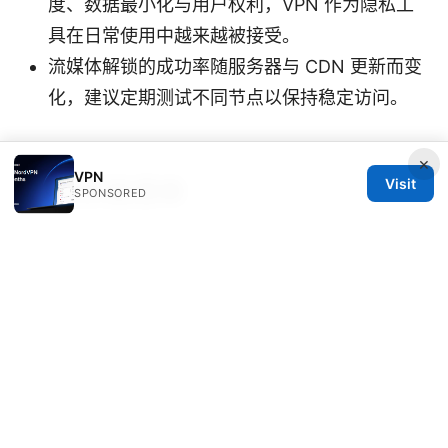
度、数据最小化与用户权利，VPN 作为隐私工
具在日常使用中越来越被接受。
流媒体解锁的成功率随服务器与 CDN 更新而变
化，建议定期测试不同节点以保持稳定访问。
×
VPN
Visit
相关实操清单
SPONSORED
购买前：明确用途（隐私保护、解锁、跨境工
作等）与预算，确认设备兼容性。
设置时：优先选择高性能协议、开启 Kill
Switch、选择可信的服务器位置。
使用中：定期检查 IP 地址是否发生变更、测试
实际速度、保持应用与系统更新。
安全习惯：结合浏览器隐私设置、 MFA、不在