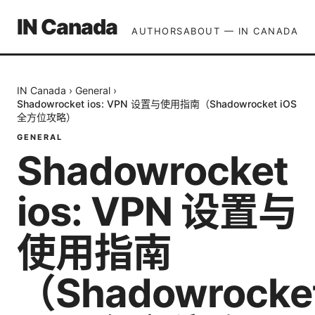
IN Canada
AUTHORS
ABOUT — IN CANADA
IN Canada
›
General
›
Shadowrocket ios: VPN 设置与使用指南（Shadowrocket iOS
全方位攻略）
GENERAL
Shadowrocket
ios: VPN 设置与
使用指南
（Shadowrocke