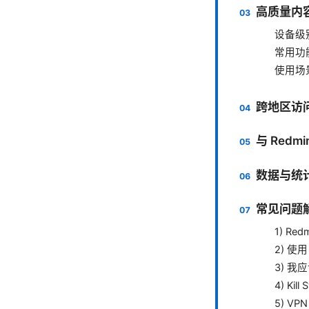
高质量内
设备级
常用功
使用场
跨地区访
与 Redm
数据与统
常见问题解
1) R
2) 使
3) 我
4) Ki
5) V