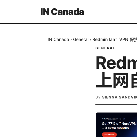
IN Canada
IN Canada
›
General
›
Redmin lan：VP
GENERAL
Red
上网
BY
SIENNA SANDVI