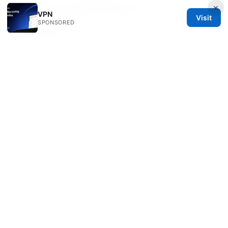
×
本，我可以给出逐步截图和命令。
VPN
Visit
SPONSORED
Sources:
Nordvpn ⭐ 无法使用支付宝？手把手教你彻底解
决
Octohide vpn下载：VPN 使用攻略、安全性与
速度测试全解析
心灵奇旅线上看：完整指南与最佳观看平台推荐
2025更新：VPN解锁、区域限制绕过与多平台对
比
2026年最佳免费美国vpn推荐：安全解锁，畅游无
界！全面评测与购买指南
Vpn软件免费：全面实用的教程与推荐，覆盖VPN
使用场景、安全性与合规性