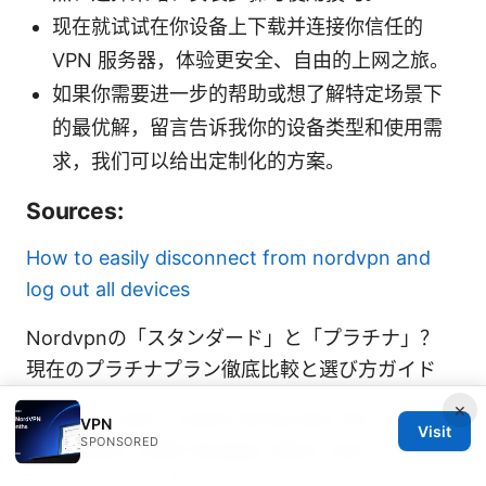
现在就试试在你设备上下载并连接你信任的
VPN 服务器，体验更安全、自由的上网之旅。
如果你需要进一步的帮助或想了解特定场景下
的最优解，留言告诉我你的设备类型和使用需
求，我们可以给出定制化的方案。
Sources:
How to easily disconnect from nordvpn and
log out all devices
Nordvpnの「スタンダード」と「プラチナ」？
現在のプラチナプラン徹底比較と選び方ガイド
×
Nordvpn cost in south africa your full
VPN
Visit
SPONSORED
breakdown 2026: Budget, Plans, and
Everything You Need to Know
Letsgo Network