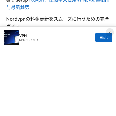
与最新趋势
Nordvpnの料金更新をスムーズに行うための完全
ガイド
×
VPN
Visit
SPONSORED
© 2026 IN CANADA. ALL RIGHTS RESERVED.
IN Canada LLC
1201 Third Avenue
Seattle, WA, 98101
US
contact@in-canada.org
+1-617-555-0141
About
Privacy Policy
Terms of Use