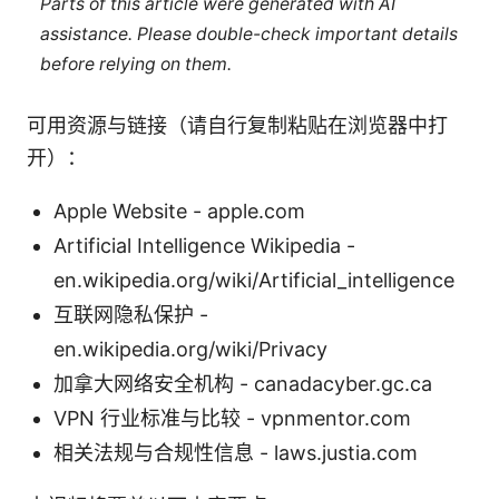
Parts of this article were generated with AI
assistance. Please double-check important details
before relying on them.
可用资源与链接（请自行复制粘贴在浏览器中打
开）：
Apple Website - apple.com
Artificial Intelligence Wikipedia -
en.wikipedia.org/wiki/Artificial_intelligence
互联网隐私保护 -
en.wikipedia.org/wiki/Privacy
加拿大网络安全机构 - canadacyber.gc.ca
VPN 行业标准与比较 - vpnmentor.com
相关法规与合规性信息 - laws.justia.com