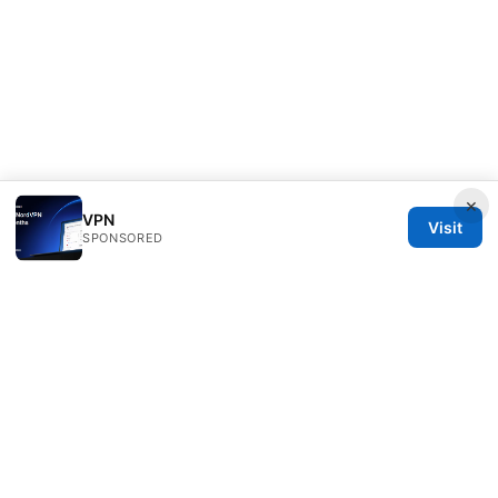
×
VPN
Visit
SPONSORED
IN Canada LLC
1201 Third Avenue
Seattle, WA, 98101
US
contact@in-canada.org
+1-617-555-0141
About
Privacy Policy
Terms of Use