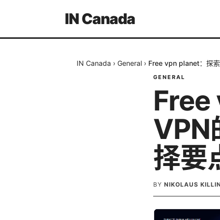
IN Canada
IN Canada
›
General
›
Free vpn plan
GENERAL
Fre
VP
择要
BY
NIKOLAUS KILL