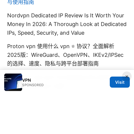
与使用指南
Nordvpn Dedicated IP Review Is It Worth Your
Money In 2026: A Thorough Look at Dedicated
IPs, Speed, Security, and Value
Proton vpn 使用什么 vpn ⭐ 协议？全面解析
2025版：WireGuard、OpenVPN、IKEv2/IPSec
的选择、速度、隐私与跨平台部署指南
×
Surfshark vpn port forwarding the ultimate
VPN
Visit
guide to getting it right
SPONSORED
© 2026 IN CANADA. ALL RIGHTS RESERVED.