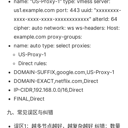
name: "US-Proxy-1" type: vmess server:
us1.example.com port: 443 uuid: "xxxxxxxx-
xxxx-xxxx-xxxx-xxxxxxxxxxxx" alterId: 64
cipher: auto network: ws ws-headers: Host:
example.com proxy-groups:
name: auto type: select proxies:
US-Proxy-1
Direct rules:
DOMAIN-SUFFIX,google.com,US-Proxy-1
DOMAIN-EXACT,netflix.com,Direct
IP-CIDR,192.168.0.0/16,Direct
FINAL,Direct
九、常见误区与纠错
误区1：越多节点越好，越复杂越好 纠错：数量