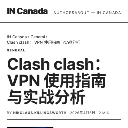
IN Canada
AUTHORS
ABOUT — IN CANADA
IN Canada
›
General
›
Clash clash： VPN 使用指南与实战分析
GENERAL
Clash clash：
VPN 使用指南
与实战分析
BY
NIKOLAUS KILLINGSWORTH
·
2026年4月6日
·
2
MIN