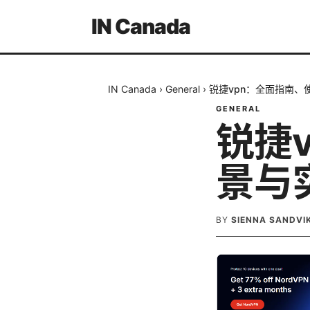
IN Canada
IN Canada
›
General
›
锐捷vpn：全面指南、
GENERAL
锐捷
景与
BY
SIENNA SANDVI