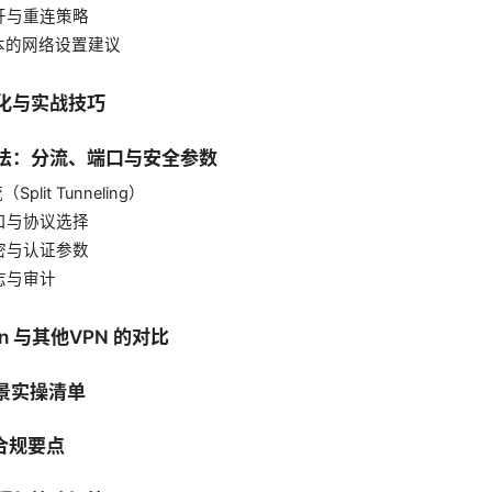
断开与重连策略
基本的网络设置建议
优化与实战技巧
玩法：分流、端口与安全参数
（Split Tunneling）
端口与协议选择
加密与认证参数
日志与审计
pn 与其他VPN 的对比
场景实操清单
与合规要点