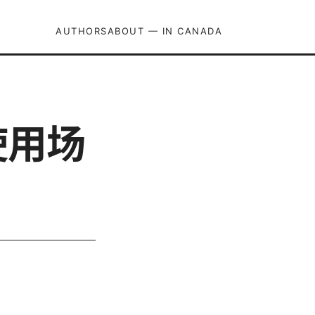
AUTHORS
ABOUT — IN CANADA
使用场