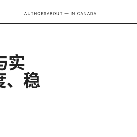
AUTHORS
ABOUT — IN CANADA
与实
度、稳