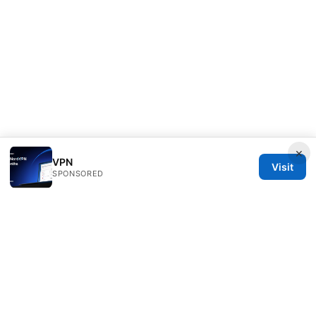
×
VPN
Visit
SPONSORED
IN Canada LLC
1201 Third Avenue
Seattle, WA, 98101
US
contact@in-canada.org
+1-617-555-0141
About
Privacy Policy
Terms of Use