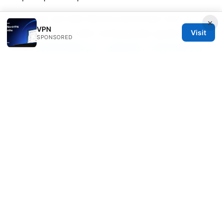
Nordvpn auf dem iphone einrichten und
×
VPN
optimal nutzen dein umfassender guide fur
Visit
SPONSORED
2026
免费加速器vpn：全面指南、实用评测与安
全要点（含最新趋势）
Vpn検出を回避！ウェブサイトにバレないための
最
Vpn in China so funktionierts wirklich und
welche Anbieter im Jahr 2026 am besten sind
Sim esim это：esim是什么？一张卡如何改变你的
手机体验？VPN使用指南、隐私保护、跨境访问、
设备兼容性