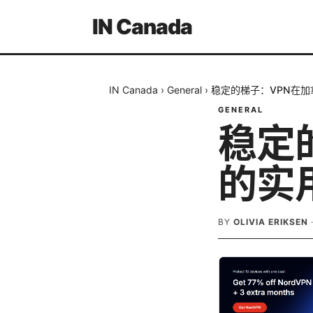
IN Canada
IN Canada
›
General
›
稳定的梯子：VPN在
GENERAL
稳定
的实
BY
OLIVIA ERIKSEN