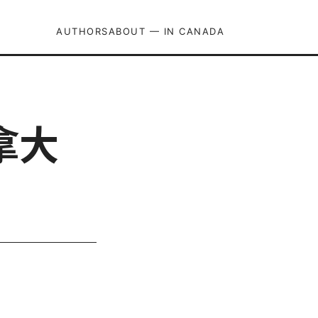
AUTHORS
ABOUT — IN CANADA
拿大