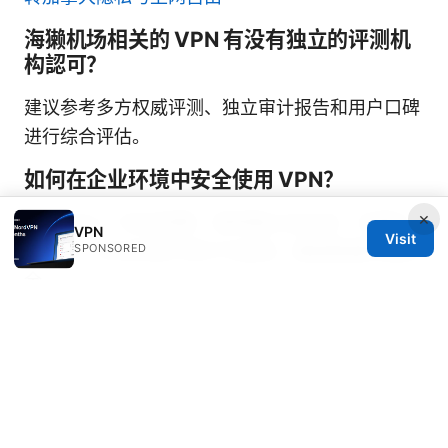
海獭机场相关的 VPN 有没有独立的评测机
构認可？
建议参考多方权威评测、独立审计报告和用户口碑
进行综合评估。
如何在企业环境中安全使用 VPN？
×
遵循企业 IT 安全政策、使用强认证方式、合理分
VPN
Visit
配权限、对日志进行审计与监控，确保数据传输安
SPONSORED
全。
如果 VPN 连接失败，应该从哪里排查？
先检查账户状态、服务器状态、网络连接、应用版
本与协议设置，必要时切换服务器或重装应用。
Sources: