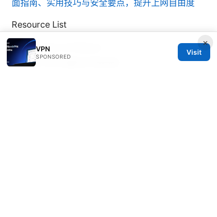
面指南、实用技巧与安全要点，提升上网自由度
Resource List
×
VPN对比与评测站点
VPN
Visit
SPONSORED
隐私与安全最佳实践指南
开源加密协议与实现文档
教育领域的远程访问案例研究
用户教育与网络安全课程
Note: 本文未包含结论段落，直接提供全面信息、
实操步骤及实用指南，帮助你在不同场景下高效、
安全地使用梯子工具。若你喜欢这类内容，记得关
注我们的频道，获取更多与 VPN、梯子工具相关
的深入解读与实操演示。
Sources: