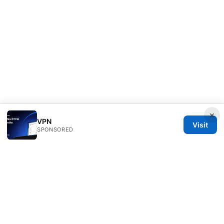
×
VPN
Visit
SPONSORED
IN Canada LLC
1201 Third Avenue
Seattle, WA, 98101
US
contact@in-canada.org
+1-617-555-0141
About
Privacy Policy
Terms of Use